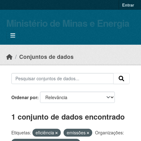
Skip to main content
Entrar
Ministério de Minas e Energia
Conjuntos de dados
Ordenar por
1 conjunto de dados encontrado
Etiquetas:
eficiência
emissões
Organizações: