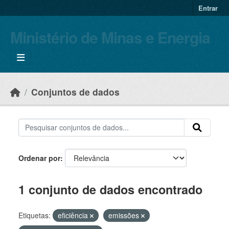
Skip to main content
Entrar
Ministério de Minas e Energia
Conjuntos de dados
Ordenar por
1 conjunto de dados encontrado
Etiquetas:
eficiência
emissões