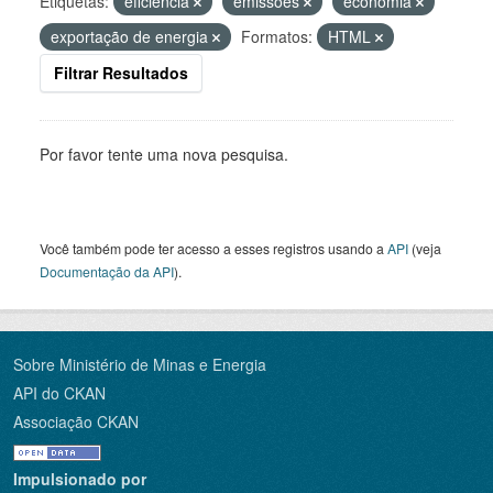
Etiquetas:
eficiência
emissões
economia
exportação de energia
Formatos:
HTML
Filtrar Resultados
Por favor tente uma nova pesquisa.
Você também pode ter acesso a esses registros usando a
API
(veja
Documentação da API
).
Sobre Ministério de Minas e Energia
API do CKAN
Associação CKAN
Impulsionado por