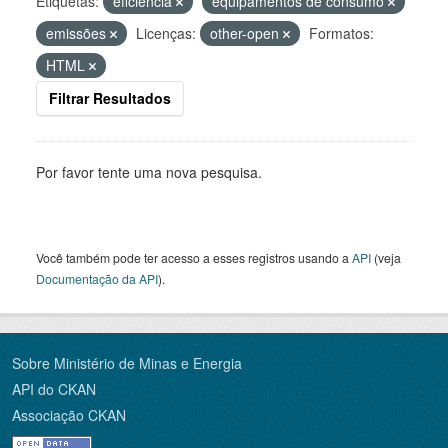
Etiquetas:
eficiência
equipamentos de consumo
emissões
Licenças:
other-open
Formatos:
HTML
Filtrar Resultados
Por favor tente uma nova pesquisa.
Você também pode ter acesso a esses registros usando a
API
(veja
Documentação da API
).
Sobre Ministério de Minas e Energia
API do CKAN
Associação CKAN