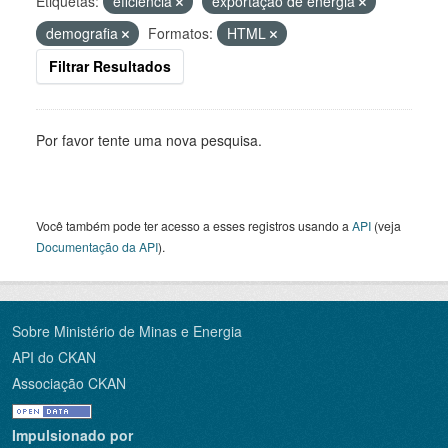
Etiquetas:
eficiência
exportação de energia
demografia
Formatos:
HTML
Filtrar Resultados
Por favor tente uma nova pesquisa.
Você também pode ter acesso a esses registros usando a
API
(veja
Documentação da API
).
Sobre Ministério de Minas e Energia
API do CKAN
Associação CKAN
Impulsionado por