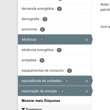
Aviso
demanda energética
-
1
painéi
demografia
-
1
Você t
economia
-
1
eficiência
-
x
1
eficiência energética
-
1
emissões
-
1
equipamentos de consumo
-
1
equivalência de unidades
-
x
1
exportação de energia
-
x
1
Mostrar mais Etiquetas
Formatos