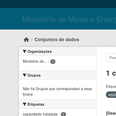
Skip to main content
Ministério de Minas e Ener
Conjuntos de dados
Organizações
Ministério de...
-
1
1 
Grupos
Etique
Não há Grupos que correspondam a essa
busca
equi
Etiquetas
[Desc
capacidade instalada
-
1