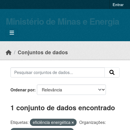
Skip to main content
Entrar
Ministério de Minas e Energia
Conjuntos de dados
Ordenar por
1 conjunto de dados encontrado
Etiquetas:
eficiência energética
Organizações: