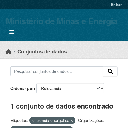
Skip to main content
Entrar
Ministério de Minas e Energia
Conjuntos de dados
Ordenar por
1 conjunto de dados encontrado
Etiquetas:
eficiência energética
Organizações: