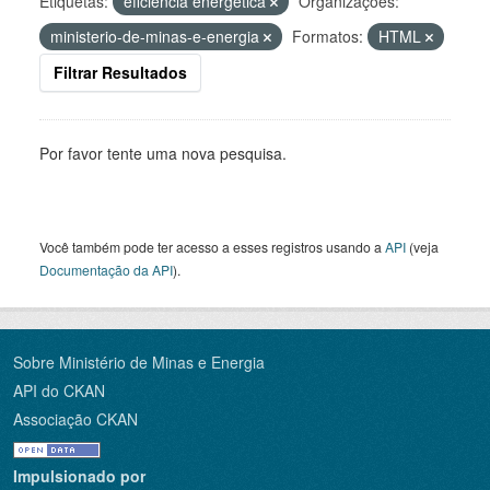
Etiquetas:
eficiência energética
Organizações:
ministerio-de-minas-e-energia
Formatos:
HTML
Filtrar Resultados
Por favor tente uma nova pesquisa.
Você também pode ter acesso a esses registros usando a
API
(veja
Documentação da API
).
Sobre Ministério de Minas e Energia
API do CKAN
Associação CKAN
Impulsionado por