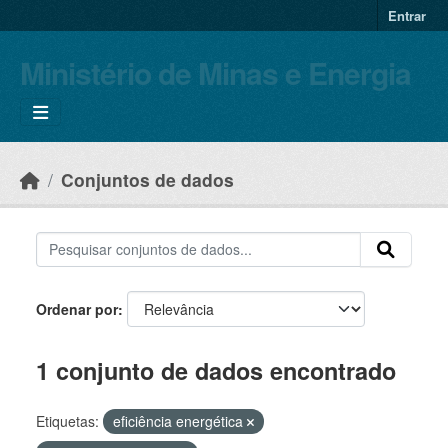
Skip to main content
Entrar
Ministério de Minas e Energia
Conjuntos de dados
Ordenar por
1 conjunto de dados encontrado
Etiquetas:
eficiência energética