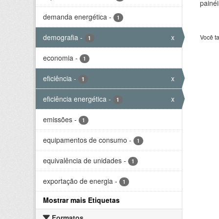
painéi
demanda energética
-
1
demografia
-
x
Você t
1
economia
-
1
eficiência
-
x
1
eficiência energética
-
x
1
emissões
-
1
equipamentos de consumo
-
1
equivalência de unidades
-
1
exportação de energia
-
1
Mostrar mais Etiquetas
Formatos