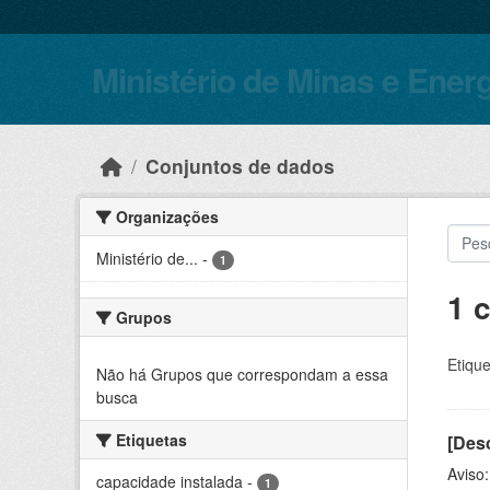
Skip to main content
Ministério de Minas e Ener
Conjuntos de dados
Organizações
Ministério de...
-
1
1 
Grupos
Etique
Não há Grupos que correspondam a essa
busca
Etiquetas
[Desc
Aviso
capacidade instalada
-
1