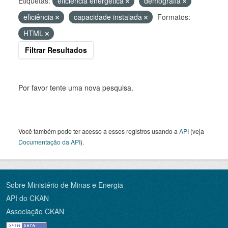
Etiquetas:
eficiência energética
demografia
eficiência
capacidade instalada
Formatos:
HTML
Filtrar Resultados
Por favor tente uma nova pesquisa.
Você também pode ter acesso a esses registros usando a
API
(veja
Documentação da API
).
Sobre Ministério de Minas e Energia
API do CKAN
Associação CKAN