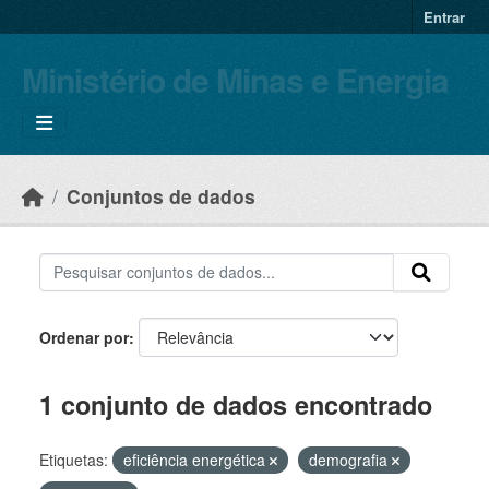
Skip to main content
Entrar
Ministério de Minas e Energia
Conjuntos de dados
Ordenar por
1 conjunto de dados encontrado
Etiquetas:
eficiência energética
demografia