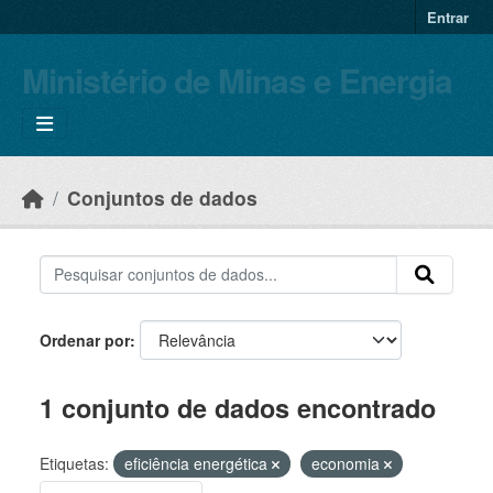
Skip to main content
Entrar
Ministério de Minas e Energia
Conjuntos de dados
Ordenar por
1 conjunto de dados encontrado
Etiquetas:
eficiência energética
economia