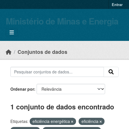
Skip to main content
Entrar
Ministério de Minas e Energia
Conjuntos de dados
Ordenar por
1 conjunto de dados encontrado
Etiquetas:
eficiência energética
eficiência