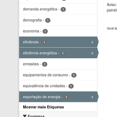
Aviso
demanda energética
-
1
painéi
demografia
-
1
Você t
economia
-
1
eficiência
-
x
1
eficiência energética
-
x
1
emissões
-
1
equipamentos de consumo
-
1
equivalência de unidades
-
1
exportação de energia
-
x
1
Mostrar mais Etiquetas
Formatos