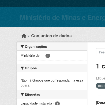
Skip to main content
Ministério de Minas e Ener
Conjuntos de dados
Organizações
Ministério de...
-
1
1 
Grupos
Etique
Não há Grupos que correspondam a essa
busca
expo
Etiquetas
[Desc
capacidade instalada
-
1