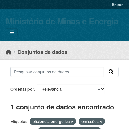
Skip to main content
Entrar
Ministério de Minas e Energia
Conjuntos de dados
Ordenar por
1 conjunto de dados encontrado
Etiquetas:
eficiência energética
emissões