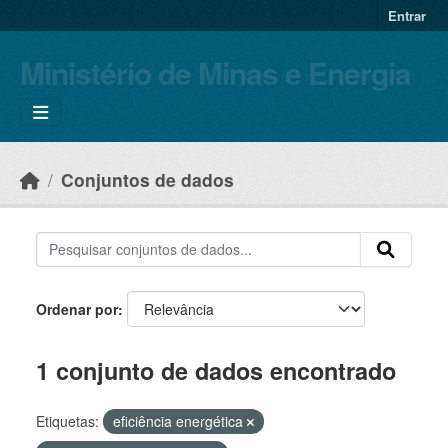
Skip to main content
Entrar
Ministério de Minas e Energia
Conjuntos de dados
Ordenar por
1 conjunto de dados encontrado
Etiquetas:
eficiência energética