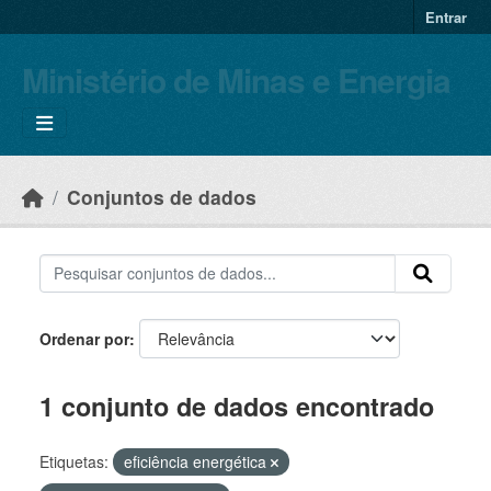
Skip to main content
Entrar
Ministério de Minas e Energia
Conjuntos de dados
Ordenar por
1 conjunto de dados encontrado
Etiquetas:
eficiência energética