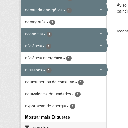
Aviso
demanda energética
-
x
1
painéi
demografia
-
1
Você t
economia
-
x
1
eficiência
-
x
1
eficiência energética
-
1
emissões
-
x
1
equipamentos de consumo
-
1
equivalência de unidades
-
1
exportação de energia
-
1
Mostrar mais Etiquetas
Formatos