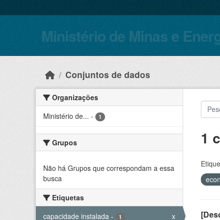
Skip to main content
Ministério de Minas e Ener
Conjuntos de dados
Organizações
Ministério de...
-
1
1 
Grupos
Etique
Não há Grupos que correspondam a essa
busca
eco
Etiquetas
[Desc
capacidade instalada
-
x
1