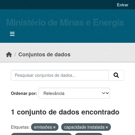
Skip to main content
Entrar
Ministério de Minas e Energia
Conjuntos de dados
Ordenar por
1 conjunto de dados encontrado
Etiquetas:
emissões
capacidade instalada