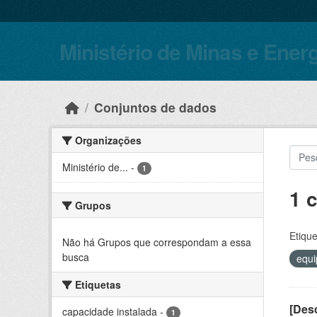
Skip to main content
Ministério de Minas e Ener
Conjuntos de dados
Organizações
Ministério de...
-
1
1 
Grupos
Etique
Não há Grupos que correspondam a essa
busca
equ
Etiquetas
[Desc
capacidade instalada
-
1