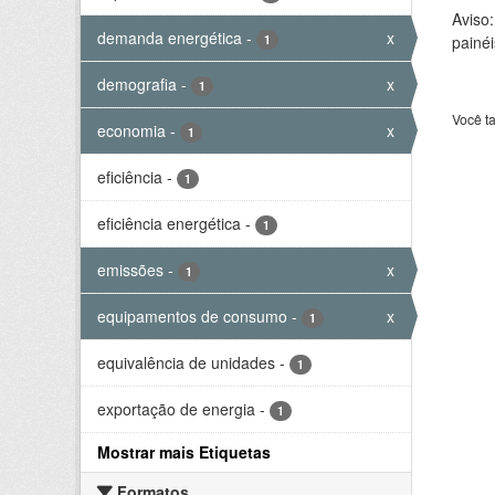
Aviso
demanda energética
-
x
1
painéi
demografia
-
x
1
Você t
economia
-
x
1
eficiência
-
1
eficiência energética
-
1
emissões
-
x
1
equipamentos de consumo
-
x
1
equivalência de unidades
-
1
exportação de energia
-
1
Mostrar mais Etiquetas
Formatos