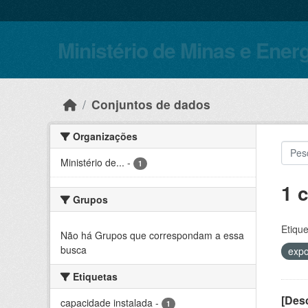
Skip to main content
Ministério de Minas e Ener
Conjuntos de dados
Organizações
Ministério de...
-
1
1 
Grupos
Etique
Não há Grupos que correspondam a essa
busca
expo
Etiquetas
[Desc
capacidade instalada
-
1