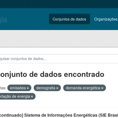
gia
Conjuntos de dados
Organizações
conjunto de dados encontrado
tas:
emissões
demografia
demanda energética
rtação de energia
ontinuado] Sistema de Informações Energéticas (SIE Brasi