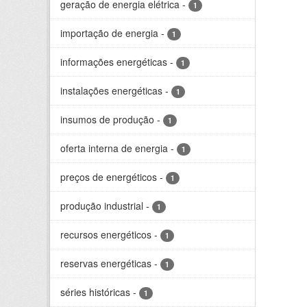
geração de energia elétrica
-
1
importação de energia
-
1
informações energéticas
-
1
instalações energéticas
-
1
insumos de produção
-
1
oferta interna de energia
-
1
preços de energéticos
-
1
produção industrial
-
1
recursos energéticos
-
1
reservas energéticas
-
1
séries históricas
-
1