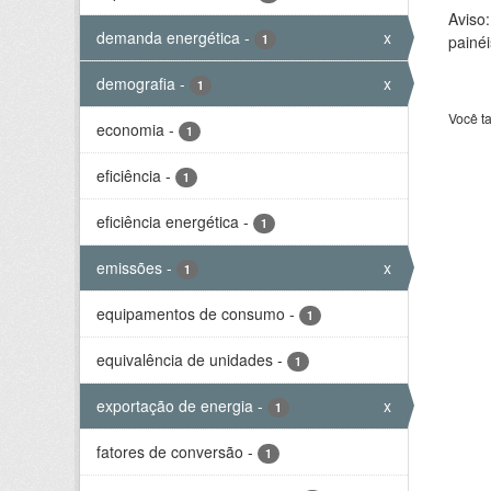
Aviso
demanda energética
-
x
1
painéi
demografia
-
x
1
Você t
economia
-
1
eficiência
-
1
eficiência energética
-
1
emissões
-
x
1
equipamentos de consumo
-
1
equivalência de unidades
-
1
exportação de energia
-
x
1
fatores de conversão
-
1