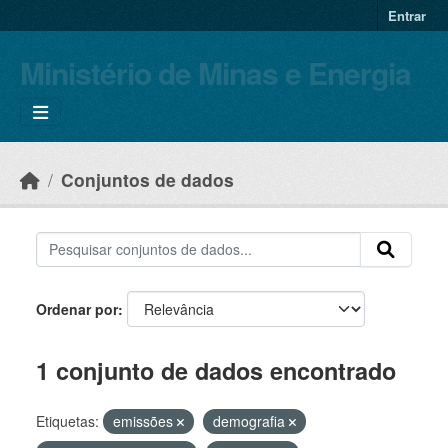
Skip to main content
Entrar
Ministério de Minas e Energia
Conjuntos de dados
Ordenar por
1 conjunto de dados encontrado
Etiquetas:
emissões
demografia