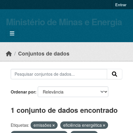
Skip to main content
Entrar
Ministério de Minas e Energia
Conjuntos de dados
Ordenar por
1 conjunto de dados encontrado
Etiquetas:
emissões
eficiência energética