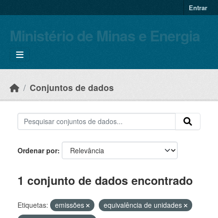
Skip to main content
Entrar
Ministério de Minas e Energia
Conjuntos de dados
Ordenar por
1 conjunto de dados encontrado
Etiquetas:
emissões
equivalência de unidades