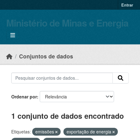
Skip to main content
Entrar
Ministério de Minas e Energia
Conjuntos de dados
Ordenar por
1 conjunto de dados encontrado
Etiquetas:
emissões
exportação de energia