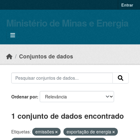
Skip to main content
Entrar
Ministério de Minas e Energia
Conjuntos de dados
Ordenar por
1 conjunto de dados encontrado
Etiquetas:
emissões
exportação de energia