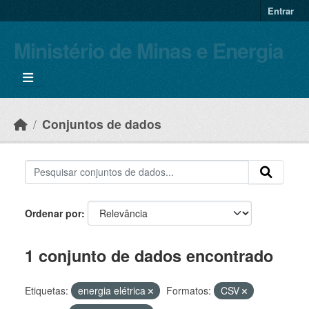
Skip to main content
Entrar
Ministério de Minas e Energia
Conjuntos de dados
Ordenar por
1 conjunto de dados encontrado
Etiquetas:
energia elétrica
Formatos:
CSV