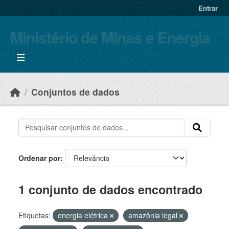
Skip to main content
Entrar
Ministério de Minas e Energia
Conjuntos de dados
Ordenar por
1 conjunto de dados encontrado
Etiquetas:
energia elétrica
amazônia legal