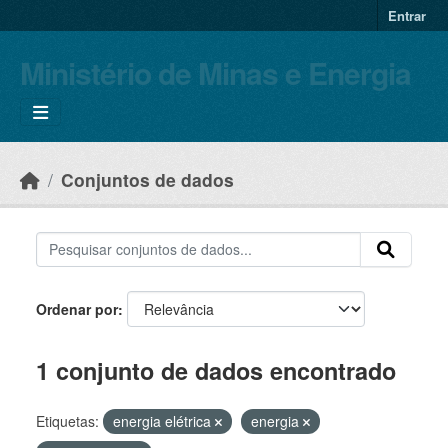
Skip to main content
Entrar
Ministério de Minas e Energia
Conjuntos de dados
Ordenar por
1 conjunto de dados encontrado
Etiquetas:
energia elétrica
energia