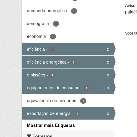
Aviso
demanda energética
-
1
painéi
demografia
-
1
Você t
economia
-
1
eficiência
-
x
1
eficiência energética
-
x
1
emissões
-
x
1
equipamentos de consumo
-
x
1
equivalência de unidades
-
1
exportação de energia
-
x
1
Mostrar mais Etiquetas
Formatos