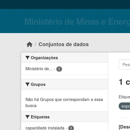
Skip to main content
Ministério de Minas e Ener
Conjuntos de dados
Organizações
Ministério de...
-
1
1 
Grupos
Etique
Não há Grupos que correspondam a essa
busca
expo
Etiquetas
[Desc
capacidade instalada
-
1