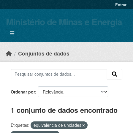
Skip to main content
Entrar
Ministério de Minas e Energia
Conjuntos de dados
Ordenar por
1 conjunto de dados encontrado
Etiquetas:
equivalência de unidades