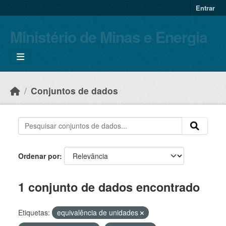
Skip to main content
Entrar
Ministério de Minas e Energia
Conjuntos de dados
Ordenar por
1 conjunto de dados encontrado
Etiquetas:
equivalência de unidades