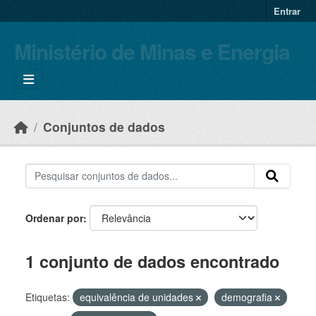
Skip to main content
Entrar
Ministério de Minas e Energia
Conjuntos de dados
Ordenar por
1 conjunto de dados encontrado
Etiquetas:
equivalência de unidades
demografia