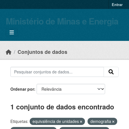
Skip to main content
Entrar
Ministério de Minas e Energia
Conjuntos de dados
Ordenar por
1 conjunto de dados encontrado
Etiquetas:
equivalência de unidades
demografia