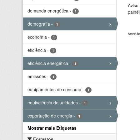
Aviso
demanda energética
-
1
painéi
demografia
-
x
1
Você t
economia
-
1
eficiência
-
1
eficiência energética
-
x
1
emissões
-
1
equipamentos de consumo
-
1
equivalência de unidades
-
x
1
exportação de energia
-
x
1
Mostrar mais Etiquetas
Formatos