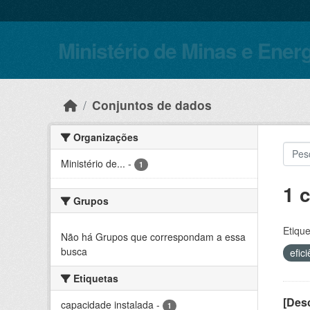
Skip to main content
Ministério de Minas e Ener
Conjuntos de dados
Organizações
Ministério de...
-
1
1 
Grupos
Etique
Não há Grupos que correspondam a essa
busca
efic
Etiquetas
[Desc
capacidade instalada
-
1