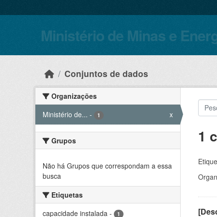
Skip to main content
Ministério de Minas e Ener
Conjuntos de dados
Organizações
Ministério de...
-
x
1
1 
Grupos
Etique
Não há Grupos que correspondam a essa
busca
Organ
Etiquetas
[Desc
capacidade instalada
-
1