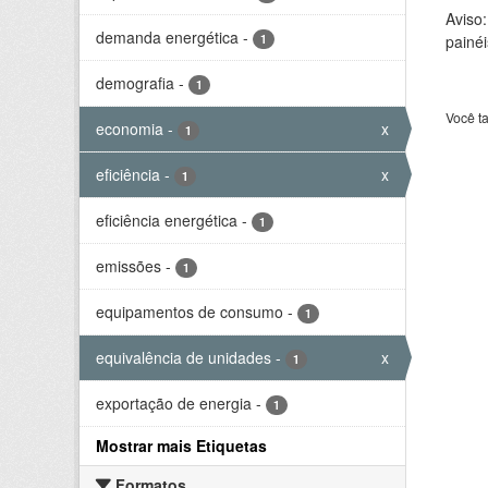
Aviso
demanda energética
-
1
painéi
demografia
-
1
Você t
economia
-
x
1
eficiência
-
x
1
eficiência energética
-
1
emissões
-
1
equipamentos de consumo
-
1
equivalência de unidades
-
x
1
exportação de energia
-
1
Mostrar mais Etiquetas
Formatos