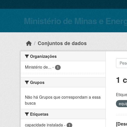
Skip to main content
Ministério de Minas e Ener
Conjuntos de dados
Organizações
Ministério de...
-
1
1 
Grupos
Etique
Não há Grupos que correspondam a essa
busca
equ
Etiquetas
[Desc
capacidade instalada
-
1