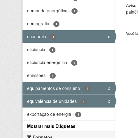
Aviso
demanda energética
-
1
painéi
demografia
-
1
Você t
economia
-
x
1
eficiência
-
1
eficiência energética
-
1
emissões
-
1
equipamentos de consumo
-
x
1
equivalência de unidades
-
x
1
exportação de energia
-
1
Mostrar mais Etiquetas
Formatos