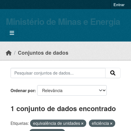
Skip to main content
Entrar
Ministério de Minas e Energia
Conjuntos de dados
Ordenar por
1 conjunto de dados encontrado
Etiquetas:
equivalência de unidades
eficiência