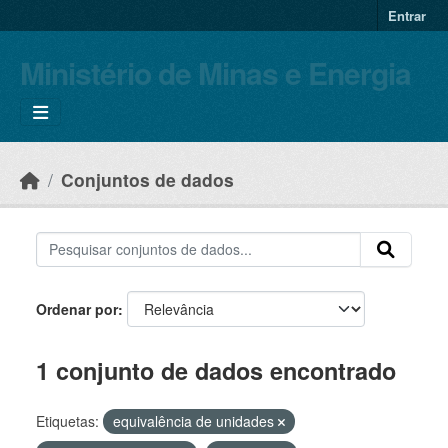
Skip to main content
Entrar
Ministério de Minas e Energia
Conjuntos de dados
Ordenar por
1 conjunto de dados encontrado
Etiquetas:
equivalência de unidades