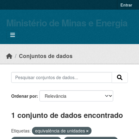
Skip to main content
Entrar
Ministério de Minas e Energia
Conjuntos de dados
Ordenar por
1 conjunto de dados encontrado
Etiquetas:
equivalência de unidades