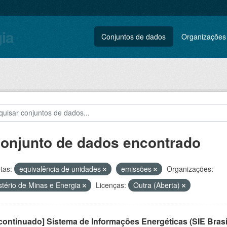
gia
Conjuntos de dados
Organizações
conjunto de dados encontrado
tas:
equivalência de unidades
emissões
Organizações:
stério de Minas e Energia
Licenças:
Outra (Aberta)
ontinuado] Sistema de Informações Energéticas (SIE Brasi