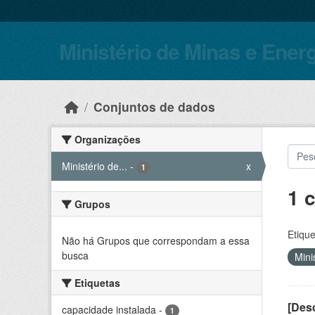
Skip to main content
Ministério de Minas e Ener
Conjuntos de dados
Organizações
Ministério de...
-
x
1
1 
Grupos
Etique
Não há Grupos que correspondam a essa
busca
Mini
Etiquetas
[Desc
capacidade instalada
-
1