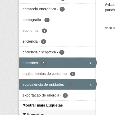
Aviso
demanda energética
-
1
painéi
demografia
-
1
Você t
economia
-
1
eficiência
-
1
eficiência energética
-
1
emissões
-
x
1
equipamentos de consumo
-
1
equivalência de unidades
-
x
1
exportação de energia
-
1
Mostrar mais Etiquetas
Formatos