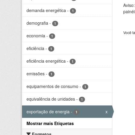
Aviso
demanda energética
-
1
painéi
demografia
-
1
Você t
economia
-
1
eficiência
-
1
eficiência energética
-
1
emissões
-
1
equipamentos de consumo
-
1
equivalência de unidades
-
1
exportação de energia
-
x
1
Mostrar mais Etiquetas
Formatos