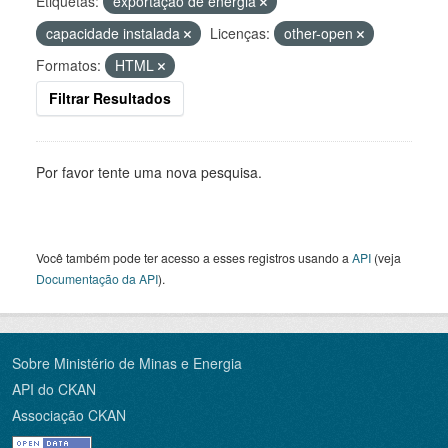
Etiquetas:
exportação de energia
capacidade instalada
Licenças:
other-open
Formatos:
HTML
Filtrar Resultados
Por favor tente uma nova pesquisa.
Você também pode ter acesso a esses registros usando a
API
(veja
Documentação da API
).
Sobre Ministério de Minas e Energia
API do CKAN
Associação CKAN