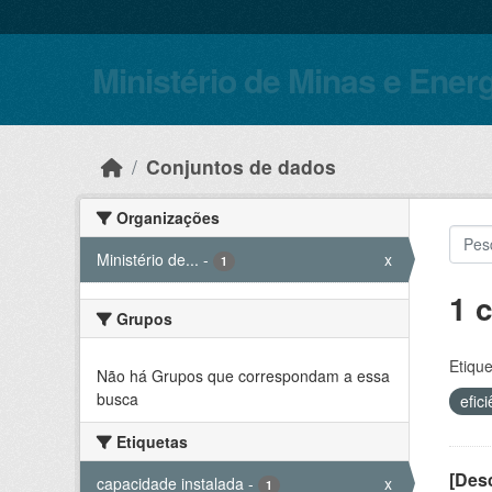
Skip to main content
Ministério de Minas e Ener
Conjuntos de dados
Organizações
Ministério de...
-
x
1
1 
Grupos
Etique
Não há Grupos que correspondam a essa
busca
efic
Etiquetas
[Desc
capacidade instalada
-
x
1