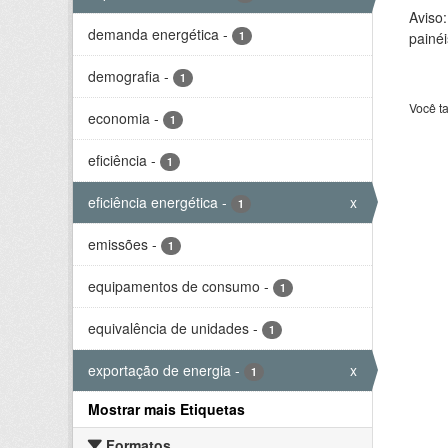
Aviso
demanda energética
-
1
painéi
demografia
-
1
Você t
economia
-
1
eficiência
-
1
eficiência energética
-
x
1
emissões
-
1
equipamentos de consumo
-
1
equivalência de unidades
-
1
exportação de energia
-
x
1
Mostrar mais Etiquetas
Formatos