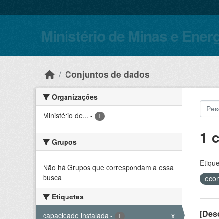
Skip to main content
Ministério de Minas e Ener
Conjuntos de dados
Organizações
Ministério de...
-
1
1 
Grupos
Etique
Não há Grupos que correspondam a essa
busca
eco
Etiquetas
[Desc
capacidade instalada
-
x
1