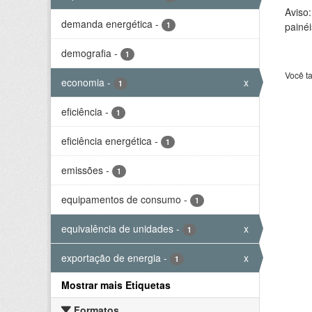
Aviso
demanda energética
-
1
painéi
demografia
-
1
Você t
economia
-
x
1
eficiência
-
1
eficiência energética
-
1
emissões
-
1
equipamentos de consumo
-
1
equivalência de unidades
-
x
1
exportação de energia
-
x
1
Mostrar mais Etiquetas
Formatos