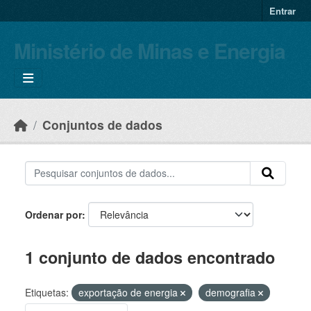
Skip to main content
Entrar
Ministério de Minas e Energia
Conjuntos de dados
Ordenar por
1 conjunto de dados encontrado
Etiquetas:
exportação de energia
demografia