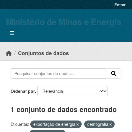
Skip to main content
Entrar
Ministério de Minas e Energia
Conjuntos de dados
Ordenar por
1 conjunto de dados encontrado
Etiquetas:
exportação de energia
demografia