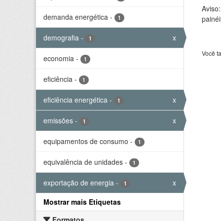
Aviso
demanda energética
-
1
painéi
demografia
-
x
1
Você t
economia
-
1
eficiência
-
1
eficiência energética
-
x
1
emissões
-
x
1
equipamentos de consumo
-
1
equivalência de unidades
-
1
exportação de energia
-
x
1
Mostrar mais Etiquetas
Formatos