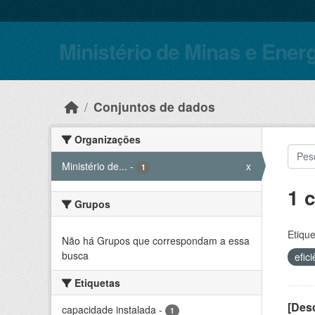
Skip to main content
Ministério de Minas e Ener
Conjuntos de dados
Organizações
Ministério de...
-
x
1
1 
Grupos
Etique
Não há Grupos que correspondam a essa
busca
efic
Etiquetas
[Desc
capacidade instalada
-
1